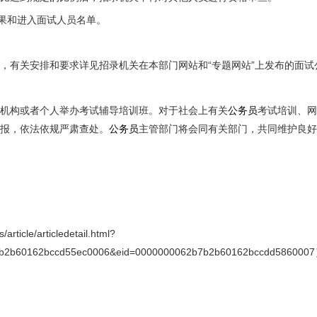
结果和进入面试人员名单。
，有关安排和要求详见招录机关在本部门网站和“专题网站”上发布的面试
机构或者个人举办考试辅导培训班。对于社会上有关
公务员
考试培训、网
报，依法依规严肃查处。
公务员
主管部门将会同有关部门，共同维护良好
ticle/articledetail.html?
b7b2b60162bccd55ec0006&eid=0000000062b7b2b60162bccdd586000