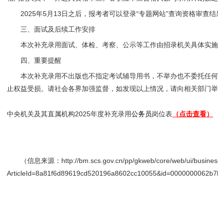
2025年5月13日之后，报考者可以登录“专题网站”查询资格审查
三、面试及后续工作安排
本次补充录用面试、体检、考察、公示等工作由招录机关具体实施
四、重要提醒
本次补充录用不出版也不指定考试辅导用书，不举办也不委托任何
止权益受损。请社会各界加强监督，如发现以上情况，请向相关部门举
中央机关及其直属机构2025年度补充录用
公务员
岗位表
（点击查看）
（信息来源：http://bm.scs.gov.cn/pp/gkweb/core/web/ui/business/ar
ArticleId=8a81f6d89619cd520196a8602cc10055&id=0000000062