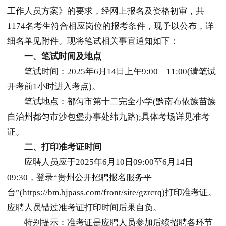
工作人员方案》的要求，经网上报名及资格初审，共
1174名考生符合相应岗位的报考条件，现予以公布，详
细名单见附件。现将笔试相关事宜通知如下：
一、笔试时间及地点
笔试时间：2025年6月14日上午9:00—11:00(请笔试
开考前1小时进入考点)。
笔试地点：
都匀
市第十二完全小学(
黔南
布依族苗族
自治州
都匀
市沙包堡办事处纬九路);具体考场详见准考
证。
二、
打印
准考证时间
应聘人员应于2025年6月10日09:00至6月14日
09:30，登录“贵州公开
招聘
报名服务平
台”(https://bm.bjpass.com/front/site/gzrcrq)打印准考证。
应聘人员错过准考证打印时间后果自负。
特别提示：准考证是应聘人员参加后续
招聘
各环节