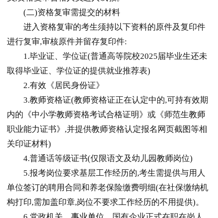
(二)资格复审需提交的材料
进入资格复审的考生须持以下资料的原件及复印件
进行复审,审核原件并留存复印件:
1.毕业证、学位证(普通高等院校2025届毕业生还未
取得毕业证、学位证的提供就业推荐表)
2.有效《居民身份证》
3.
教师
资格证(
教师
资格证正在认定中的,可持有效期
内的《中小学
教师
资格考试合格证明》或《师范生
教师
职业能力证书》,并提供
教师
资格认定报名网页截图等相
关印证材料)
4.普通话等级证书(仅限语文及幼儿园
教师
岗位)
5.报考岗位要求基层工作经历的,考生需提供与用人
单位签订的聘用合同和养老保险缴费明细(在社保缴纳机
构打印,需加盖印章,岗位不要求工作经历的不用提供)。
6.党政机关、
事业单位
、国有企业正式在职在岗人