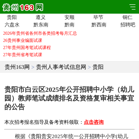
贵阳
遵义
安顺
毕节
铜仁
六盘水
黔东南
黔南
黔西南
招聘吧
贵州163网
>
贵州人事考试信息网
>
贵阳
贵阳市白云区2025年公开招聘中小学（幼儿
园）教师笔试成绩排名及资格复审相关事宜
的公告
本次招考报名指导及备考资料领取：
点击咨询
根据《
贵阳
贵安2025年统一公开
招聘
中小学(幼儿