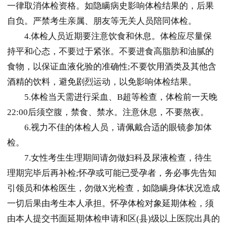
一律取消体检资格。如隐瞒病史影响体检结果的，后果
自负。严禁考生亲属、朋友等无关人员陪同体检。
4.体检人员近期要注意饮食和休息。体检应尽量保
持平和心态，不要过于紧张。不要进食高脂肪和油腻的
食物，以保证血液化验的准确性;不要饮用酒类及其他含
酒精的饮料，避免剧烈运动，以免影响体检结果。
5.体检当天需进行采血、B超等检查，体检前一天晚
22:00后须空腹，禁食、禁水。注意休息，不要熬夜。
6.视力不佳的体检人员，请佩戴合适的眼镜参加体
检。
7.女性考生生理期间请勿做妇科及尿液检查，待生
理期完毕后再补检;怀孕或可能已受孕者，务必事先告知
引领员和体检医生，勿做X光检查，如隐瞒身体状况造成
一切后果由考生本人承担。怀孕体检对象延期体检，须
由本人提交书面延期体检申请和区(县)级以上医院出具的