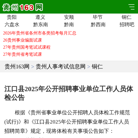
贵阳
遵义
安顺
毕节
铜仁
六盘水
黔东南
黔南
黔西南
招聘吧
贵州163网
>
贵州人事考试信息网
>
铜仁
江口县2025年公开招聘事业单位工作人员体
检公告
根据《贵州省
事业单位
公开
招聘
人员体检工作规范
(试行)》和《
江口
县2025年公开
招聘
事业单位
工作人员
招聘
简章》规定，现将体检有关事项公告如下：