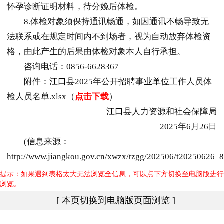
怀孕诊断证明材料，待分娩后体检。
8.体检对象须保持通讯畅通，如因通讯不畅导致无
法联系或在规定时间内不到场者，视为自动放弃体检资
格，由此产生的后果由体检对象本人自行承担。
咨询电话：0856-6628367
附件：
江口
县2025年公开
招聘
事业单位
工作人员体
检人员名单.xlsx（
点击下载
）
江口
县人力资源和社会保障局
2025年6月26日
(信息来源：
http://www.jiangkou.gov.cn/xwzx/tzgg/202506/t20250626_
提示：如果遇到表格太大无法浏览全信息，可以点下方切换至电脑版进行
浏览。
[ 本页切换到电脑版页面浏览 ]